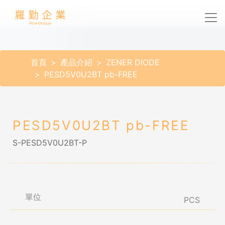
首頁
產品介紹
ZENER DIODE
PESD5V0U2BT pb-FREE
PESD5V0U2BT pb-FREE
S-PESD5V0U2BT-P
單位
PCS