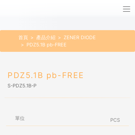
首頁
產品介紹
ZENER DIODE
PDZ5.1B pb-FREE
PDZ5.1B pb-FREE
S-PDZ5.1B-P
單位
PCS