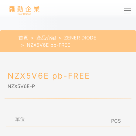
首頁
產品介紹
ZENER DIODE
NZX5V6E pb-FREE
NZX5V6E pb-FREE
NZX5V6E-P
單位
PCS