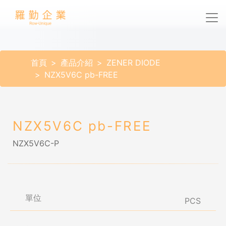
首頁
產品介紹
ZENER DIODE
NZX5V6C pb-FREE
NZX5V6C pb-FREE
NZX5V6C-P
單位
PCS