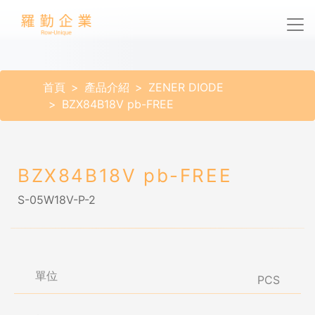
首頁
產品介紹
ZENER DIODE
BZX84B18V pb-FREE
BZX84B18V pb-FREE
S-05W18V-P-2
單位
PCS