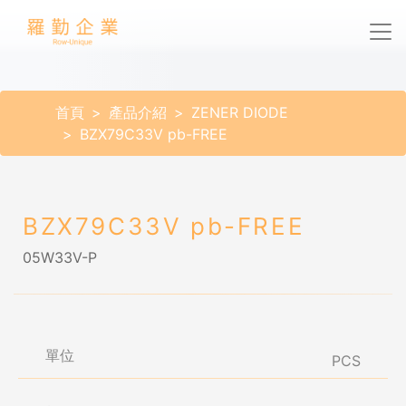
首頁
產品介紹
ZENER DIODE
BZX79C33V pb-FREE
BZX79C33V pb-FREE
05W33V-P
單位
PCS