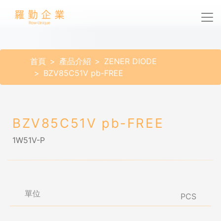
首頁
產品介紹
ZENER DIODE
BZV85C51V pb-FREE
BZV85C51V pb-FREE
1W51V-P
單位
PCS