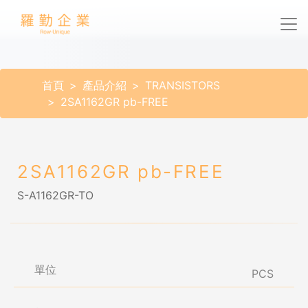
首頁
產品介紹
TRANSISTORS
2SA1162GR pb-FREE
2SA1162GR pb-FREE
S-A1162GR-TO
單位
PCS