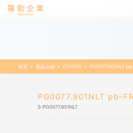
首頁
產品介紹
OTHERS
PG0077.801NLT pb
PG0077.801NLT pb-F
S-PG0077.801NLT