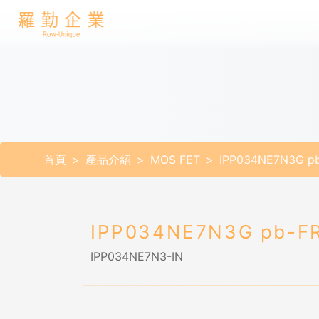
首頁
產品介紹
MOS FET
IPP034NE7N3G p
IPP034NE7N3G pb-F
IPP034NE7N3-IN