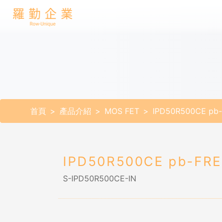
首頁
產品介紹
MOS FET
IPD50R500CE pb
IPD50R500CE pb-FR
S-IPD50R500CE-IN