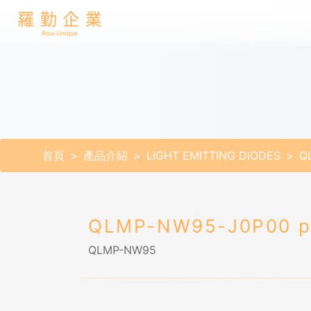
首頁
產品介紹
LIGHT EMITTING DIODES
Q
QLMP-NW95-J0P00 p
QLMP-NW95