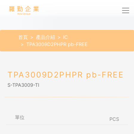
首頁
產品介紹
IC
TPA3009D2PHPR pb-FREE
TPA3009D2PHPR pb-FREE
S-TPA3009-TI
單位
PCS