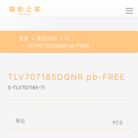
首頁
產品介紹
IC
TLV707185DQNR pb-FREE
TLV707185DQNR pb-FREE
S-TLV707185-TI
單位
PCS