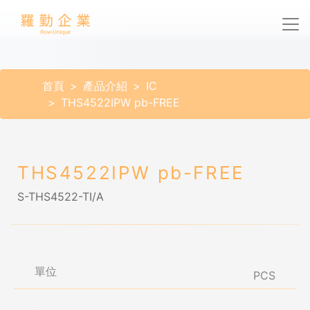
首頁
產品介紹
IC
THS4522IPW pb-FREE
THS4522IPW pb-FREE
S-THS4522-TI/A
單位
PCS