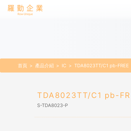
首頁
產品介紹
IC
TDA8023TT/C1 pb-FREE
TDA8023TT/C1 pb-F
S-TDA8023-P