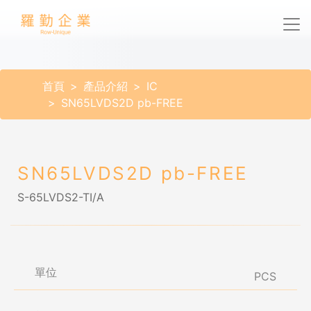
首頁
產品介紹
IC
SN65LVDS2D pb-FREE
SN65LVDS2D pb-FREE
S-65LVDS2-TI/A
單位
PCS