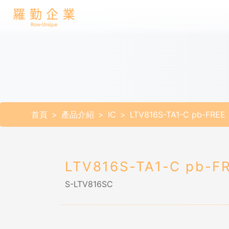
首頁
產品介紹
IC
LTV816S-TA1-C pb-FREE
LTV816S-TA1-C pb-F
S-LTV816SC