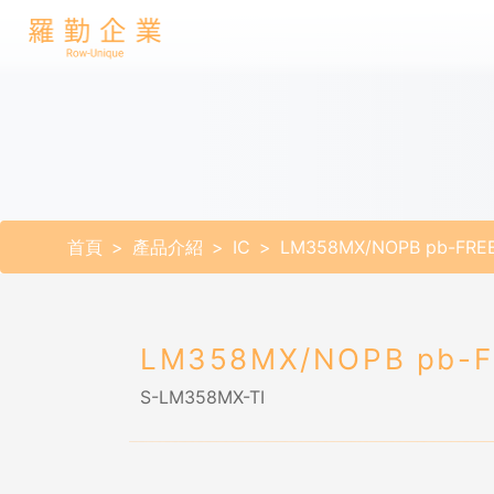
首頁
產品介紹
IC
LM358MX/NOPB pb-FRE
LM358MX/NOPB pb-F
S-LM358MX-TI