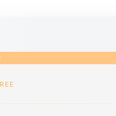
E
REE