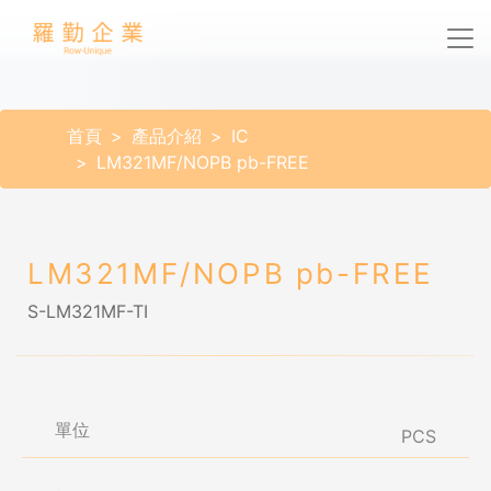
首頁
產品介紹
IC
LM321MF/NOPB pb-FREE
LM321MF/NOPB pb-FREE
S-LM321MF-TI
單位
PCS