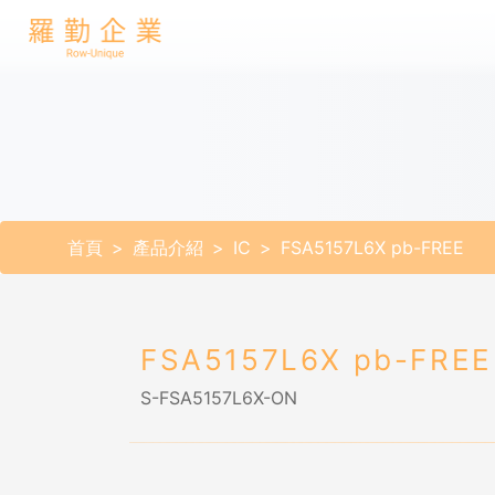
首頁
產品介紹
IC
FSA5157L6X pb-FREE
FSA5157L6X pb-FREE
S-FSA5157L6X-ON