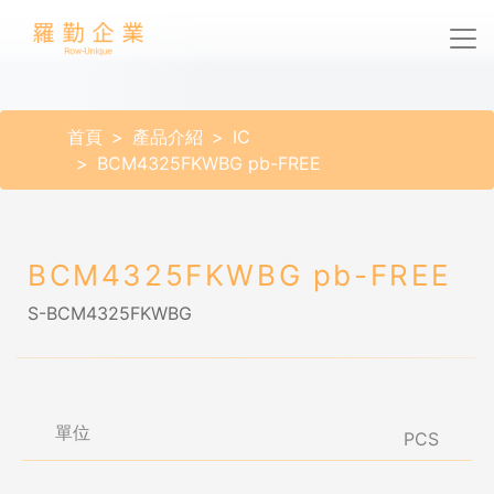
首頁
產品介紹
IC
BCM4325FKWBG pb-FREE
BCM4325FKWBG pb-FREE
S-BCM4325FKWBG
單位
PCS