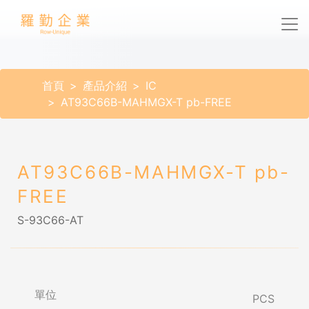
首頁
產品介紹
IC
AT93C66B-MAHMGX-T pb-FREE
AT93C66B-MAHMGX-T pb-
FREE
S-93C66-AT
單位
PCS