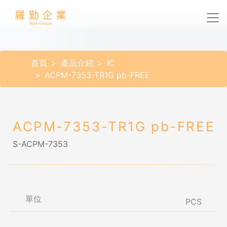
首頁
產品介紹
IC
ACPM-7353-TR1G pb-FREE
ACPM-7353-TR1G pb-FREE
S-ACPM-7353
單位
PCS