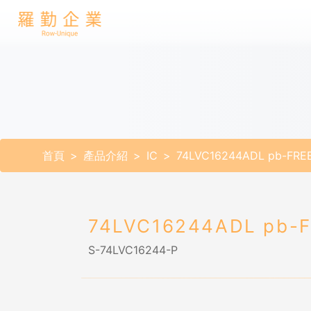
首頁
產品介紹
IC
74LVC16244ADL pb-FRE
74LVC16244ADL pb-
S-74LVC16244-P