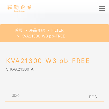
首頁
產品介紹
FILTER
KVA21300-W3 pb-FREE
KVA21300-W3 pb-FREE
S-KVA21300-A
單位
PCS