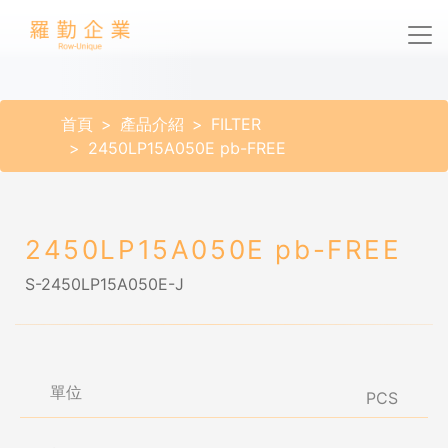
首頁
產品介紹
FILTER
2450LP15A050E pb-FREE
2450LP15A050E pb-FREE
S-2450LP15A050E-J
單位
PCS