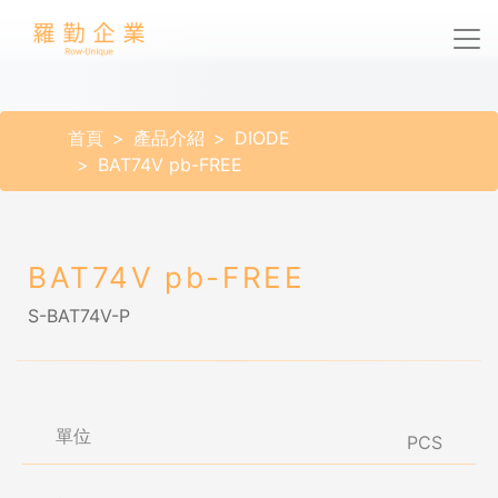
首頁
產品介紹
DIODE
BAT74V pb-FREE
BAT74V pb-FREE
S-BAT74V-P
單位
PCS