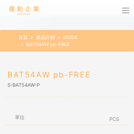
首頁
產品介紹
DIODE
BAT54AW pb-FREE
BAT54AW pb-FREE
S-BAT54AW-P
單位
PCS